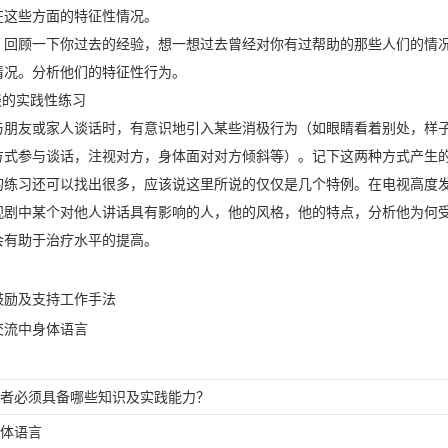
在这些方面的特征性情况。
顾一下你过去的经验，想一想过去曾经对你有过帮助的那些人们的情况
情况。分析他们的特征性行为。
的实践性练习
友或家人谈话时，有意识地引入某些消极行为（如眼睛看着别处，样子
方式参与谈话，注视对方，身体面对对方倾斜等）。记下这两种方式产生
习还可以找出很多，应该说这里所说的仅仅是几个特例。在电视高度发
视剧中某个对他人讲话具有影响的人，他的风格，他的特点，分析他为何
会有助于治疗水平的提高。
鼓励及支持工作手法
交流中身体语言
者必须具备哪些知识及实践能力？
体语言