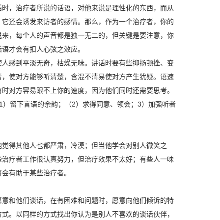
话时，治疗者所说的话语，对他来说是理性化的东西，而从
，它还会诱发来访者的感情。那么，作为一个治疗者，你的
说来，每个人的声音都是独一无二的，但关键是要注意，你
话语才会有扣人心弦之效应。
人感到平淡无奇，枯燥无味。讲话时要有些抑扬顿挫、变
音，使对方能够听清楚，含混不清易使对方产生犹疑。语速
有时对方容易跟不上你的速度，因为他们同时还需要思考。
1）留下言语的余韵；（2）求得同意、领会；3）加强听者
觉得其他人也都严肃，冷漠；但当他学会对别人微笑之
些治疗者工作很认真努力，但治疗效果不太好；有些人一味
将会有助于某些治疗者。
意和他们谈话，在有困难和问题时，愿意向他们倾诉的特
方式。以同样的方式找出你认为是别人不喜欢的谈话伙伴，