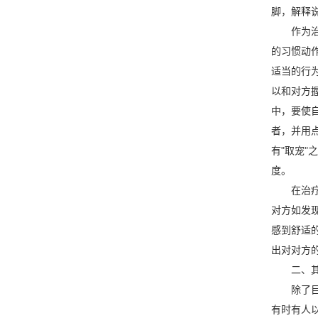
脚，解释
作为治疗
的习惯动
适当的行
以和对方
中，要使
者，并用
有"取宠
度。
在治疗者
对方如发
感到舒适
出对对方
二、其
除了目光
有时有人