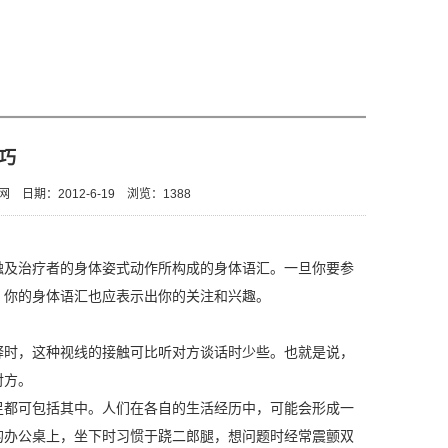
巧
网
日期：2012-6-19
浏览：
1388
及治疗者的身体姿式动作所构成的身体语汇。一旦你要参
，你的身体语汇也应表示出你的关注和兴趣。
时，这种视线的接触可比听对方谈话时少些。也就是说，
对方。
都可包括其中。人们在各自的生活经历中，可能会形成一
的办公桌上，坐下时习惯于跷二郎腿，想问题时经常震颤双