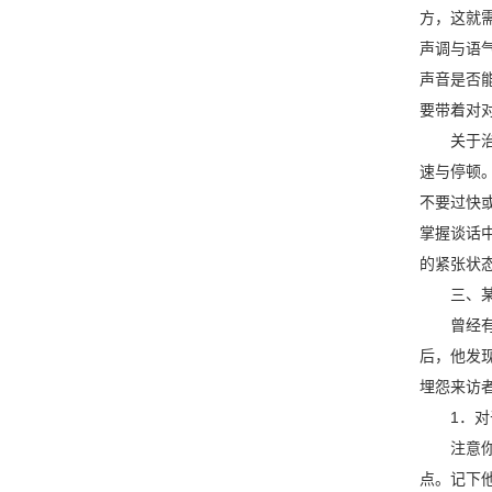
方，这就
声调与语
声音是否
要带着对
关于治疗
速与停顿
不要过快
掌握谈话
的紧张状
三、某些
曾经有过
后，他发
埋怨来访
1．对于
注意你周
点。记下