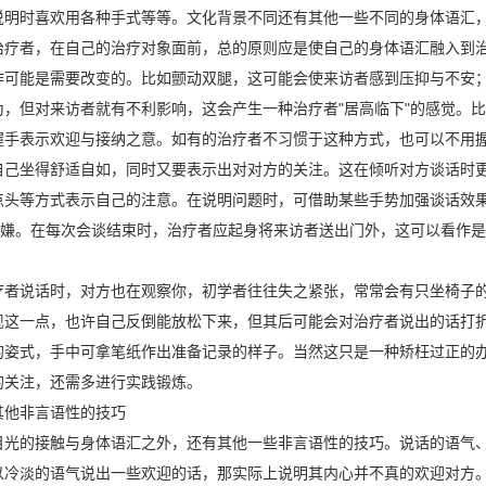
说明时喜欢用各种手式等等。文化背景不同还有其他一些不同的身体语汇，
者，在自己的治疗对象面前，总的原则应是使自己的身体语汇融入到治
作可能是需要改变的。比如颤动双腿，这可能会使来访者感到压抑与不安
为，但对来访者就有不利影响，这会产生一种治疗者"居高临下"的感觉。
握手表示欢迎与接纳之意。如有的治疗者不习惯于这种方式，也可以不用
自己坐得舒适自如，同时又要表示出对对方的关注。这在倾听对方谈话时
点头等方式表示自己的注意。在说明问题时，可借助某些手势加强谈话效
"之嫌。在每次会谈结束时，治疗者应起身将来访者送出门外，这可以看作
说话时，对方也在观察你，初学者往往失之紧张，常常会有只坐椅子的
现这一点，也许自己反倒能放松下来，但其后可能会对治疗者说出的话打
的姿式，手中可拿笔纸作出准备记录的样子。当然这只是一种矫枉过正的
的关注，还需多进行实践锻炼。
他非言语性的技巧
的接触与身体语汇之外，还有其他一些非言语性的技巧。说话的语气、
以冷淡的语气说出一些欢迎的话，那实际上说明其内心并不真的欢迎对方