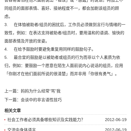
会容易害怕在他人面前说出「错误」或「愚蠢」的说话，再加上不
同组员的面部表情、喜好、接纳程度不一，都会加剧该组员的顾
虑。
3. 在体恤被助者/组员的困扰后，工作员必须做到言行与情绪的一
致性，例如：在表达支持被助者/组员时，要用温和的语调、愉快的
面部表情及开放的坐姿。
4. 在给予鼓励时要避免重复用同样的鼓励句子。
5. 最合宜的鼓励是以被助者或组员的行为而非以个人素质为依
归，例如：要鼓励一个愿意在陌生人面前说内心说话的组员，应用
「你刚才在他们面前所说的很清楚」而并非用「你很有勇气」。
上一篇：
妈妈为什么经常“骂”我
下一篇：
会谈中的非言语性技巧
相关文章
社会工作者必须具备哪些知识及实践能力？
2012-06-19
交流中身体语言
2012-06-19